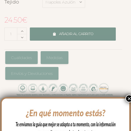
Tejido
24.50
€
AÑADIR AL CARRITO
Cualidades
Medidas
Envíos y Devoluciones
Para proteger el colchón de tu capazo o
darle un toque especial, las bajeras
universales para colchón en piqué es el