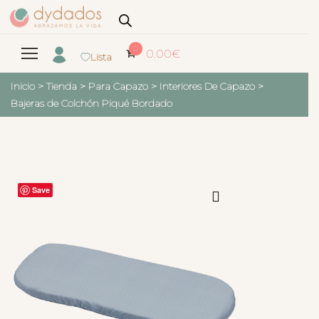
0
0.00
€
Lista
Inicio
>
Tienda
>
Para Capazo
>
Interiores De Capazo
>
Bajeras de Colchón Piqué Bordado
Save