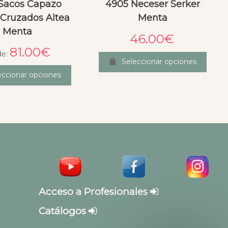
Sacos Capazo
4905 Neceser Serker
 Cruzados Altea
Menta
Menta
46.00
€
81.00
€
de:
Seleccionar opciones
eccionar opciones
Acceso a Profesionales
Catálogos