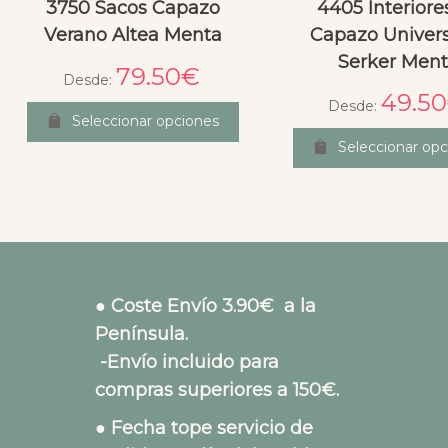
3750 Sacos Capazo
4405 Interiore
Verano Altea Menta
Capazo Univers
Serker Men
79.50
€
Desde:
49.50
Desde:
Seleccionar opciones
Seleccionar opc
● Coste Envío 3.90€ a la
Península.
-Envío incluido para
compras superiores a 150€.
● Fecha tope servicio de