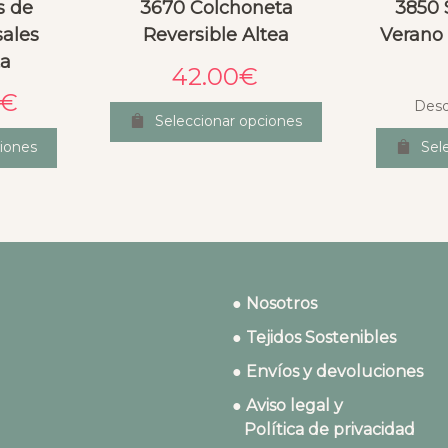
s de
3670 Colchoneta
3850 
ales
Reversible Altea
Verano
ta
42.00
€
€
Des
Seleccionar opciones
iones
Sel
● Nosotros
● Tejidos Sostenibles
● Envíos y devoluciones
● Aviso legal y
Política de privacidad