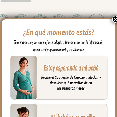
edidas se adapta a la mayoría de los capazos.
 capazo, cubriendo la parte de arriba del capazo y los bordes en la
en tejido batista estampada.
e la funda siempre en el mismo tejido que el babero.
fría, jabones no abrasivos y secado al natural.