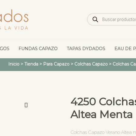
Búsqueda
de
productos
OGOS
FUNDAS CAPAZO
TAPAS DYDADOS
EAU DE 
Inicio
>
Tienda
>
Para Capazo
>
Colchas Capazo
>
Colchas Ca
4250 Colcha
Altea Menta
Colchas Capazo Verano Altea 