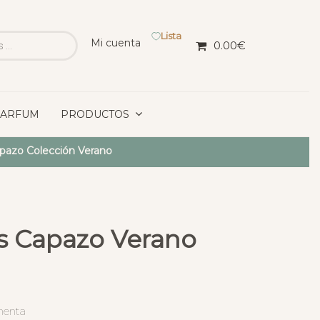
Lista
Mi cuenta
0.00
€
PARFUM
PRODUCTOS
pazo Colección Verano
s Capazo Verano
menta