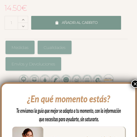
14.50
€
AÑADIR AL CARRITO
Medidas
Cualidades
Envíos y Devoluciones
En rizo de algodón con el borde a juego
con la colección que hayas elegido para
tu capazo.
Perfecta para el uso diario con tu bebe
sobre todo para poner al hombro después