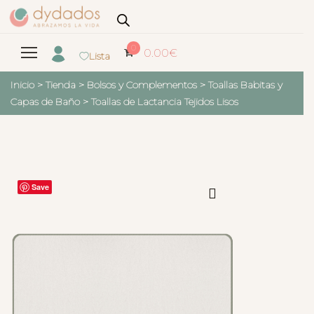
0
0.00
€
Lista
Inicio
>
Tienda
>
Bolsos y Complementos
>
Toallas Babitas y
Capas de Baño
>
Toallas de Lactancia Tejidos Lisos
Save