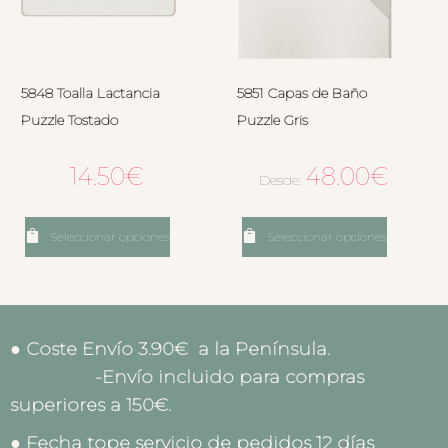
5848 Toalla Lactancia
5851 Capas de Baño
Puzzle Tostado
Puzzle Gris
14.50
€
48.00
€
Desde:
Seleccionar opciones
Seleccionar opciones
● Coste Envío 3.90€ a la Península.
-Envío incluido para compras
superiores a 150€.
● Fecha tope servicio de pedidos 12 días