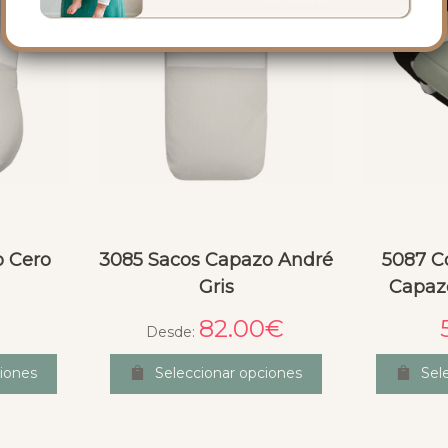
o Cero
3085 Sacos Capazo André
5087 C
Gris
Capaz
82.00
€
Desde:
iones
Seleccionar opciones
Sel