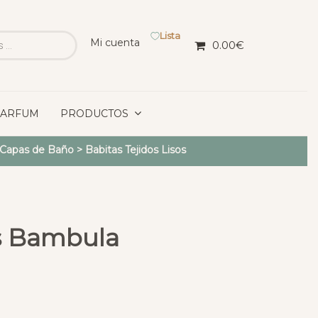
Lista
Mi cuenta
0.00
€
PARFUM
PRODUCTOS
y Capas de Baño
>
Babitas Tejidos Lisos
s Bambula