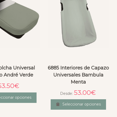
olcha Universal
6885 Interiores de Capazo
o André Verde
Universales Bambula
Menta
53.50
€
53.00
€
Desde:
eccionar opciones
Seleccionar opciones