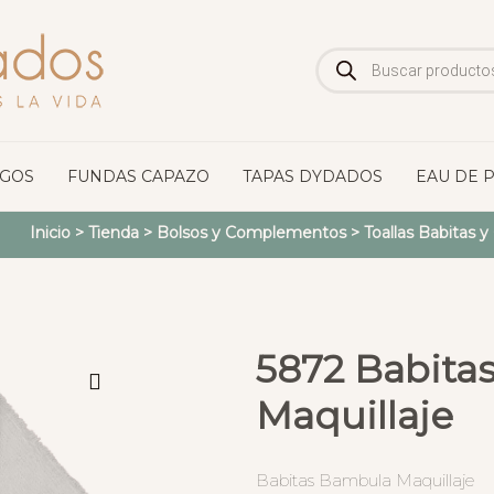
Búsqueda
de
productos
OGOS
FUNDAS CAPAZO
TAPAS DYDADOS
EAU DE 
Inicio
>
Tienda
>
Bolsos y Complementos
>
Toallas Babitas 
5872 Babita
Maquillaje
Babitas Bambula Maquillaje