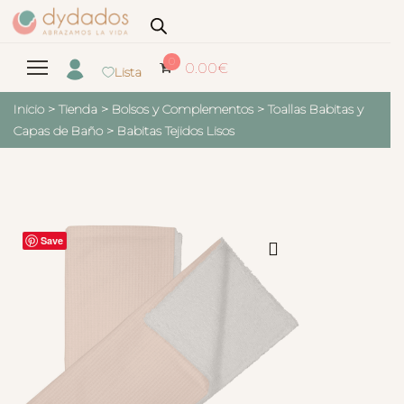
0
0.00
€
Lista
Inicio
>
Tienda
>
Bolsos y Complementos
>
Toallas Babitas y
Capas de Baño
>
Babitas Tejidos Lisos
Save