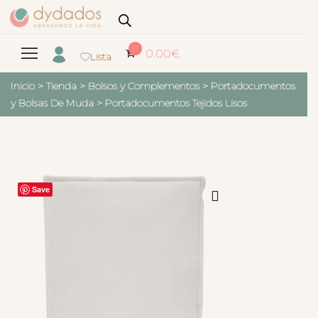
0
0.00
€
Lista
Inicio
>
Tienda
>
Bolsos y Complementos
>
Portadocumentos
y Bolsas De Muda
>
Portadocumentos Tejidos Lisos
Save