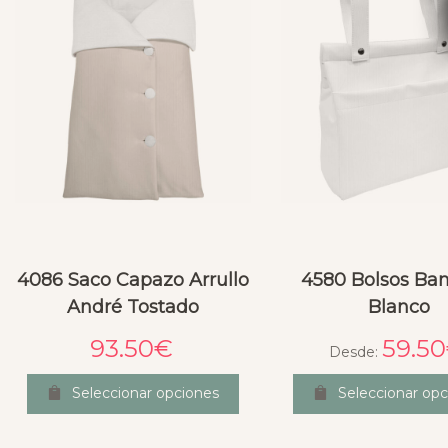
4086 Saco Capazo Arrullo
4580 Bolsos Ba
André Tostado
Blanco
93.50
€
59.50
Desde:
Seleccionar opciones
Seleccionar opc