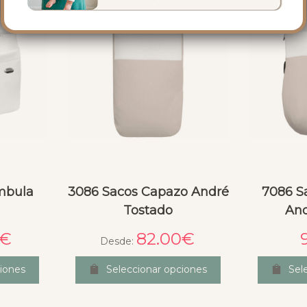
mbula
3086 Sacos Capazo André
7086 S
Tostado
And
€
82.00
€
Desde:
iones
Seleccionar opciones
Sel