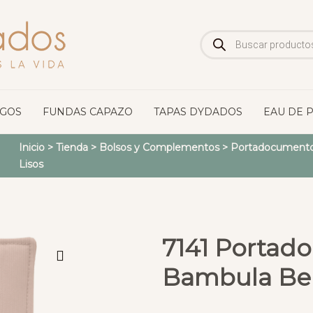
Búsqueda
de
productos
OGOS
FUNDAS CAPAZO
TAPAS DYDADOS
EAU DE 
Inicio
>
Tienda
>
Bolsos y Complementos
>
Portadocumento
Lisos
7141 Portad
Bambula Be