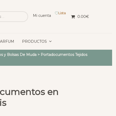
Lista
Mi cuenta
0.00
€
PARFUM
PRODUCTOS
s y Bolsas De Muda
>
Portadocumentos Tejidos
ocumentos en
is