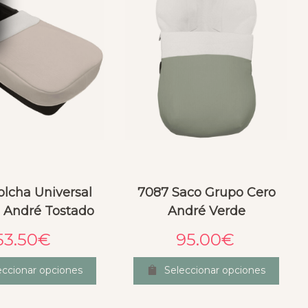
olcha Universal
7087 Saco Grupo Cero
 André Tostado
André Verde
53.50
€
95.00
€
eccionar opciones
Seleccionar opciones