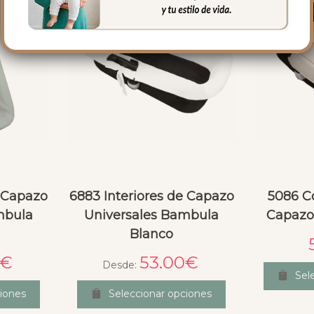
e Capazo
6883 Interiores de Capazo
5086 C
mbula
Universales Bambula
Capazo
Blanco
€
53.00
€
Desde:
Sel
iones
Seleccionar opciones