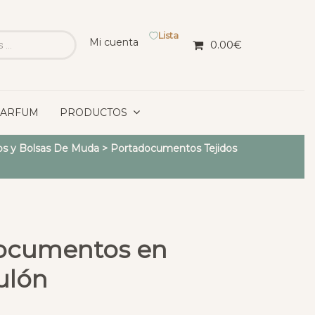
Lista
Mi cuenta
0.00
€
PARFUM
PRODUCTOS
s y Bolsas De Muda
>
Portadocumentos Tejidos
documentos en
ulón