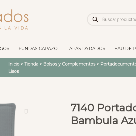
Búsqueda
de
productos
OGOS
FUNDAS CAPAZO
TAPAS DYDADOS
EAU DE 
Inicio
>
Tienda
>
Bolsos y Complementos
>
Portadocumento
Lisos
7140 Porta
Bambula Az