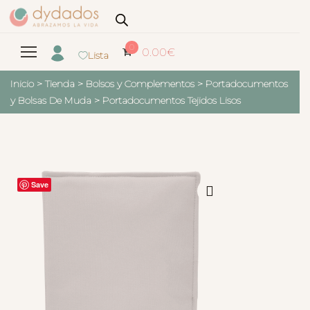
0
0.00
€
Lista
Inicio
>
Tienda
>
Bolsos y Complementos
>
Portadocumentos
y Bolsas De Muda
>
Portadocumentos Tejidos Lisos
Save