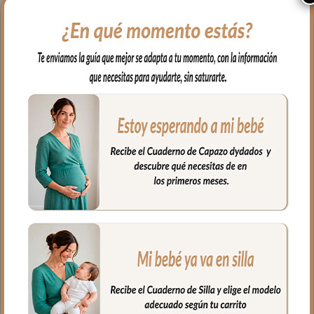
muy suave y agradable.
Para el interior tejido blanco
impermeable, muy fácil de limpiar por
dentro y por fuera con paño húmedo y
cuando necesites puedes lavar en
lavadora siempre agua fría jabones no
abrasivos y secado al natural.
Bolsillos interiores en los dos lados, y para
mayor comodidad y que no te falte de
nada lleva incluido una agenda y un
bolígrafo.
Cierre con cremallera al tono del
estampado.
Medidas Portadocumentos: 25x18cms