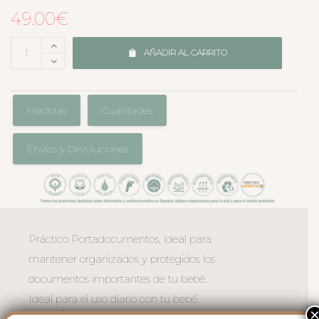
49.00
€
AÑADIR AL CARRITO
Medidas
Cualidades
Envíos y Devoluciones
Práctico Portadocumentos, ideal para
mantener organizados y protegidos los
documentos importantes de tu bebé.
Ideal para el uso diario con tu bebé.
El exterior en polipiel lisa impermeable,