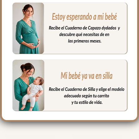
lavadora siempre agua fría jabones no
abrasivos y secado al natural.
Cierre con cordón.
Medidas Bolsa Grande: 37x31cms
Medidas Bolsa Pequeña: 29x23cms
PRODUCTOS
RELACIONADOS