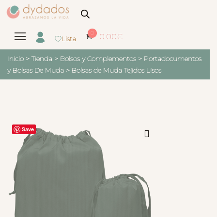
0
0.00
€
Lista
Inicio
>
Tienda
>
Bolsos y Complementos
>
Portadocumentos
y Bolsas De Muda
>
Bolsas de Muda Tejidos Lisos
Save