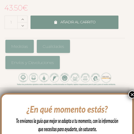
43.50
€
AÑADIR AL CARRITO
Medidas
Cualidades
Envíos y Devoluciones
Pack de dos bolsas de muda, ideales
para organizar las cositas del bebé.
En tejido de algodón.
Muy fácil de limpiar con paño húmedo y
cuando necesites puedes lavar en