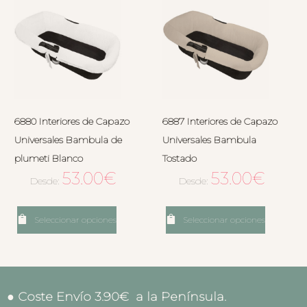
6880 Interiores de Capazo
6887 Interiores de Capazo
Universales Bambula de
Universales Bambula
plumeti Blanco
Tostado
53.00
€
53.00
€
Desde:
Desde:
Seleccionar opciones
Seleccionar opciones
● Coste Envío 3.90€ a la Península.