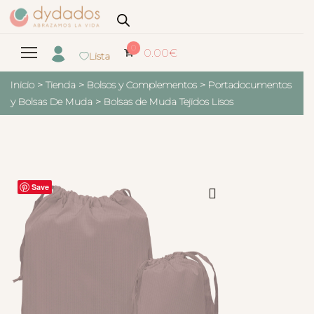
0
0.00
€
Lista
Inicio
>
Tienda
>
Bolsos y Complementos
>
Portadocumentos
y Bolsas De Muda
>
Bolsas de Muda Tejidos Lisos
Save