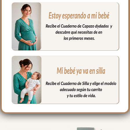
lavadora siempre agua fría jabones no
abrasivos y secado al natural.
Cierre con cordón.
Medidas Bolsa Grande: 37x31cms
Medidas Bolsa Pequeña: 29x23cms
PRODUCTOS
RELACIONADOS