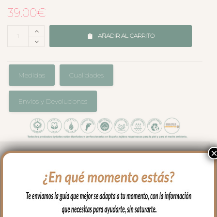
39.00
€
AÑADIR AL CARRITO
Medidas
Cualidades
Envíos y Devoluciones
Pack de dos bolsas de muda, ideales
para organizar las cositas del bebé.
En tejido de algodón.
Muy fácil de limpiar con paño húmedo y
cuando necesites puedes lavar en