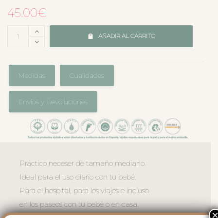
45.00
€
AÑADIR AL CARRITO
Medidas
Cualidades
Envíos y Devoluciones
Práctico neceser de tamaño mediano.
Ideal para el uso diario con tu bebé.
Para el hospital, para los viajes e incluso
en los paseos con tu bebé o en casa.
El exterior en polipiel lisa impermeable,