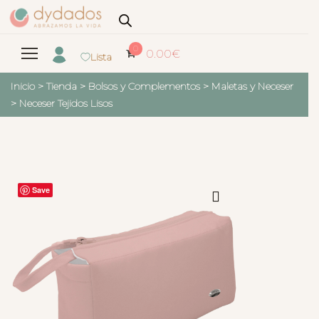
0
0.00
€
Lista
Inicio
>
Tienda
>
Bolsos y Complementos
>
Maletas y Neceser
>
Neceser Tejidos Lisos
Save