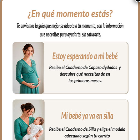
muy suave y agradable. Para el interior
tejido blanco impermeable; muy fácil de
limpiar por dentro y por fuera con paño
húmedo y cuando necesites puedes lavar
en lavadora siempre agua fría jabones no
abrasivos y secado al natural.
Cierre con cremallera al tono del
estampado.
Puedes llevar las cositas del aseo tu bebé,
bien organizadas en el interior.
Medidas:
26 cms Ancho
15 cms Alto
10 cms de lomo