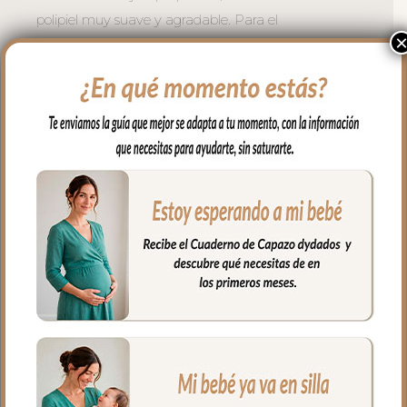
polipiel muy suave y agradable. Para el
interior tejido blanco impermeable; muy
fácil de limpiar por los dos lados con paño
húmedo y cuando necesites puedes lavar
en lavadora siempre agua fría jabones no
abrasivos y secado al natural.
Cierre con cremallera de doble carro al
tono del estampado.
Puedes llevar todas las cositas de tu bebé
bien organizadas y sujetas en el interior y
además cuenta con un bolsillo interior
con cremallera.
Ideal para llevar de la mano con sus asas
cortas o llevar al hombro con el asa largo.
Medidas Maleta:
56 cms Ancho