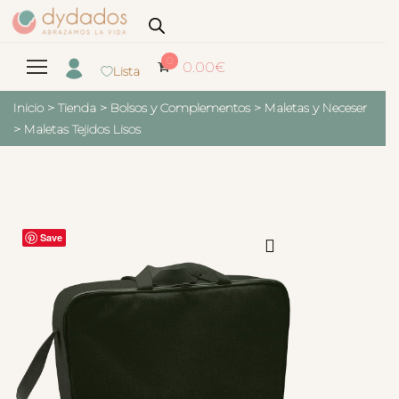
0
0.00
€
Lista
Inicio
>
Tienda
>
Bolsos y Complementos
>
Maletas y Neceser
>
Maletas Tejidos Lisos
Save