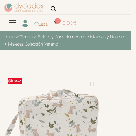
0
0.00
€
Lista
Inicio
>
Tienda
>
Bolsos y Complementos
>
Maletas y Neceser
>
Maletas Colección Verano
Save