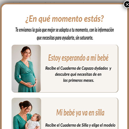
dos lados con paño húmedo y cuando
necesites puedes lavar en lavadora
siempre agua fría jabones no abrasivos y
secado al natural.
Cierre con cremallera de doble carro al
tono del estampado.
Puedes llevar todas las cositas de tu bebé
bien organizadas y sujetas en el interior y
además cuenta con un bolsillo interior
con cremallera.
Ideal para llevar de la mano con sus asas
cortas o llevar al hombro con el asa largo.
Medidas Maleta:
56 cms Ancho
40 cms Ancho
16 cms de lomo