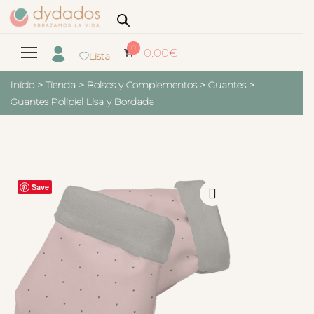
0
0.00
€
Lista
Inicio
>
Tienda
>
Bolsos y Complementos
>
Guantes
>
Guantes Polipiel Lisa y Bordada
Save