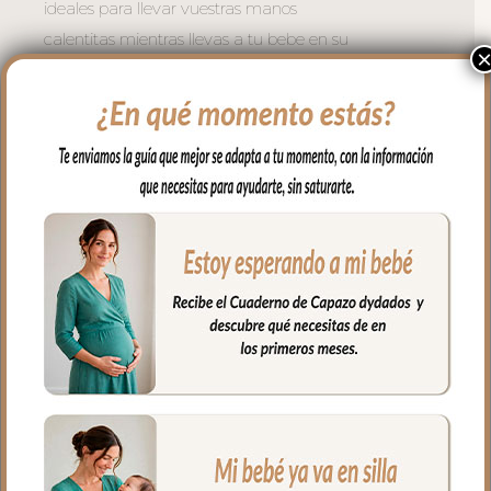
ideales para llevar vuestras manos
calentitas mientras llevas a tu bebe en su
carrito.
Se adaptan a todo tipo de sillas mediante
dos cremalleras laterales. Se coloca de
forma muy fácil y cómoda; abres las
cremalleras, abrazas el manillar del
carrito y vuelves a cerrar las cremalleras.
Puedes usar también en sillas de bastón
usando el ojal central en la parte de atrás
del guante.
El tejido exterior en tejido polipiel bordada;
una polipiel sintética muy suave y
agradable.
El tejido del, interior puedes elegir en
piqué de algodón o en pelo corto liso.