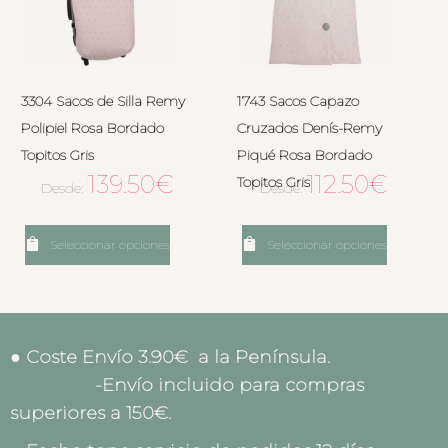
3304 Sacos de Silla Remy
1743 Sacos Capazo
Polipiel Rosa Bordado
Cruzados Denís-Remy
Topitos Gris
Piqué Rosa Bordado
139.50
€
112.50
€
Topitos Gris
Desde:
Desde:
Seleccionar opciones
Seleccionar opciones
● Coste Envío 3.90€ a la Península.
-Envío incluido para compras
superiores a 150€.