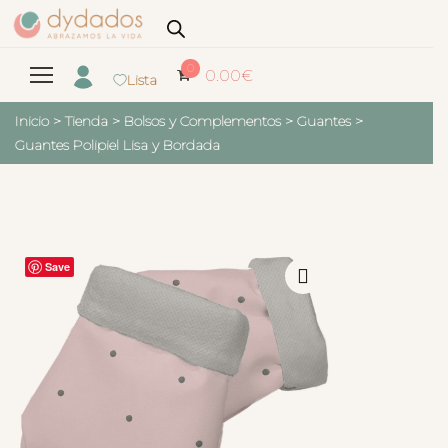
0
0.00
€
Lista
Inicio
>
Tienda
>
Bolsos y Complementos
>
Guantes
>
Guantes Polipiel Lisa y Bordada
Save