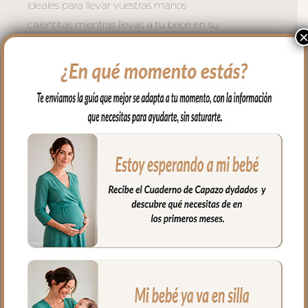
ideales para llevar vuestras manos
calentitas mientras llevas a tu bebe en su
carrito.
Se adaptan a todo tipo de sillas mediante
dos cremalleras laterales. Se coloca de
forma muy fácil y cómoda; abres las
cremalleras, abrazas el manillar del
carrito y vuelves a cerrar las cremalleras.
Puedes usar también en sillas de bastón
usando el ojal central en la parte de atrás
del guante.
El tejido exterior en tejido polipiel bordada;
una polipiel sintética muy suave y
agradable.
El tejido del, interior puedes elegir en
piqué de algodón o en pelo corto liso.