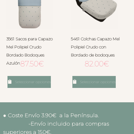
3561 Sacos para Capazo
5461 Colchas Capazo Mel
Mel Polipiel Crudo
Polipiel Crudo con
Bordado Bodoques
Bordado de bodoques
87.50
€
82.00
€
Azulón
Seleccionar opciones
Seleccionar opciones
● Coste Envío 3.90€ a la Península.
-Envío incluido para compras
superiores a 150€.