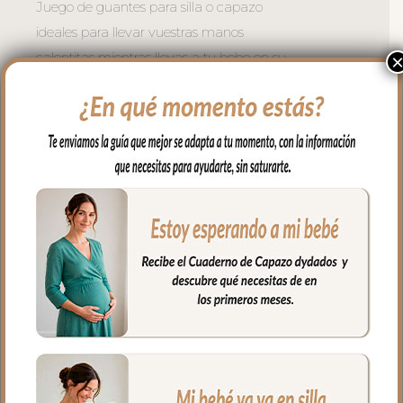
Juego de guantes para silla o capazo
ideales para llevar vuestras manos
calentitas mientras llevas a tu bebe en su
carrito.
Se adaptan a todo tipo de sillas mediante
dos cremalleras laterales. Se coloca de
forma muy fácil y cómoda; abres las
cremalleras, abrazas el manillar del
carrito y vuelves a cerrar las cremalleras.
Puedes usar también en sillas de bastón
usando el ojal central en la parte de atrás
del guante.
El tejido exterior en tejido polipiel bordada;
una polipiel sintética muy suave y
agradable.
El tejido del, interior puedes elegir en