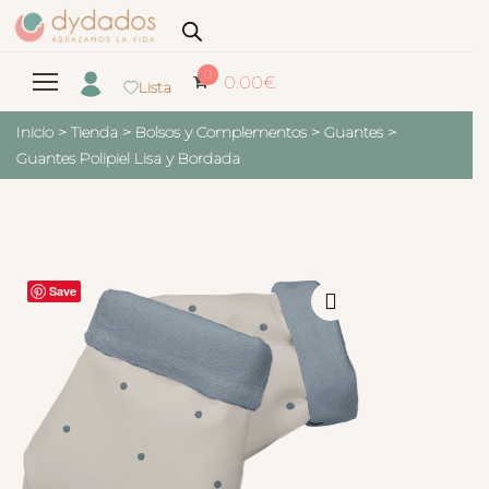
0
0.00
€
Lista
Inicio
>
Tienda
>
Bolsos y Complementos
>
Guantes
>
Guantes Polipiel Lisa y Bordada
Save