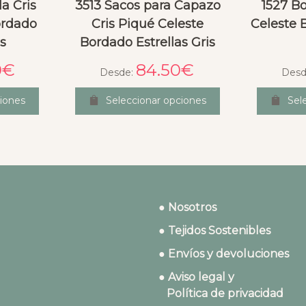
la Cris
3513 Sacos para Capazo
1527 Bo
ordado
Cris Piqué Celeste
Celeste 
is
Bordado Estrellas Gris
0
€
84.50
€
Desde:
Desd
iones
Seleccionar opciones
Sel
● Nosotros
● Tejidos Sostenibles
● Envíos y devoluciones
● Aviso legal y
Política de privacidad