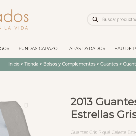
Búsqueda
de
productos
OGOS
FUNDAS CAPAZO
TAPAS DYDADOS
EAU DE 
Inicio
>
Tienda
>
Bolsos y Complementos
>
Guantes
>
Guant
2013 Guantes
Estrellas Gri
Guantes Cris Piqué Celeste Estre