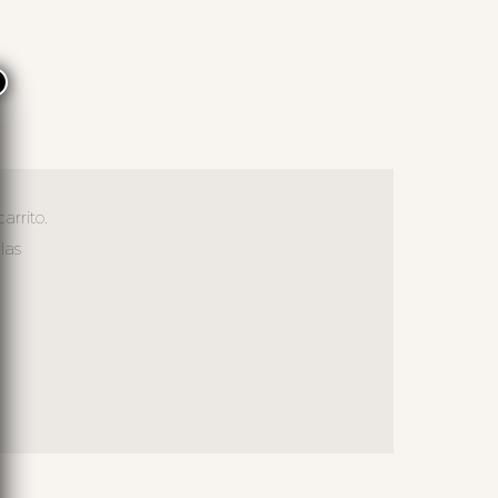
×
arrito.
las