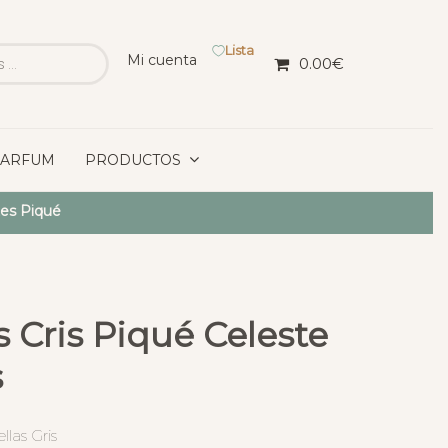
Lista
Mi cuenta
0.00
€
PARFUM
PRODUCTOS
es Piqué
 Cris Piqué Celeste
s
llas Gris