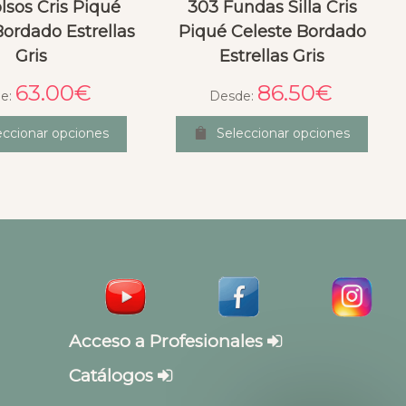
lsos Cris Piqué
303 Fundas Silla Cris
Bordado Estrellas
Piqué Celeste Bordado
Gris
Estrellas Gris
63.00
€
86.50
€
e:
Desde:
eccionar opciones
Seleccionar opciones
Acceso a Profesionales
Catálogos