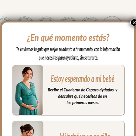
 llevar vuestras manos calentitas mientras llevas a tu bebe en su c
emalleras laterales. Se coloca de forma muy fácil y cómoda; abres 
ves a cerrar las cremalleras.
 ojal central en la parte de atrás del guante.
ué de algodón.
godón o en pelo corto liso.
fría, jabones no abrasivos y secado al natural.