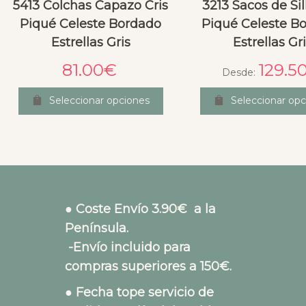
5413 Colchas Capazo Cris
3213 Sacos de Sil
Piqué Celeste Bordado
Piqué Celeste B
Estrellas Gris
Estrellas Gr
81.00
€
129.5
Desde:
Seleccionar opciones
Seleccionar opc
● Coste Envío 3.90€ a la
Península.
-Envío incluido para
compras superiores a 150€.
● Fecha tope servicio de