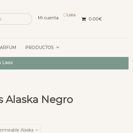
Lista
Mi cuenta
0.00
€
PARFUM
PRODUCTOS
 Lisos
s Alaska Negro