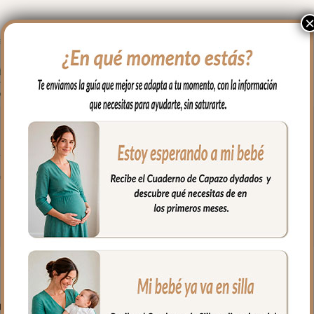
emalleras laterales.
diante abertura central.
PRODUCTOS RELACIONADO