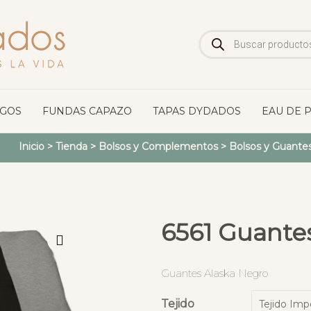
Búsqueda
de
productos
OGOS
FUNDAS CAPAZO
TAPAS DYDADOS
EAU DE 
Inicio
>
Tienda
>
Bolsos y Complementos
>
Bolsos y Guantes
6561 Guante
Guantes Alaska Negro
Tejido