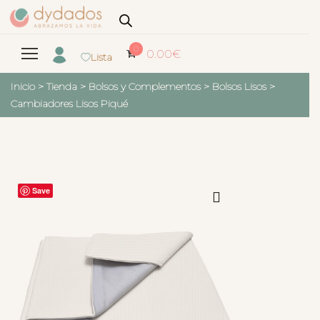
0
0.00
€
Lista
Inicio
>
Tienda
>
Bolsos y Complementos
>
Bolsos Lisos
>
Cambiadores Lisos Piqué
Save