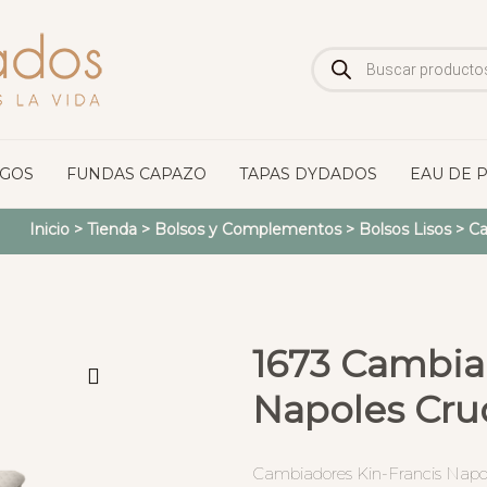
Búsqueda
de
productos
OGOS
FUNDAS CAPAZO
TAPAS DYDADOS
EAU DE 
Inicio
>
Tienda
>
Bolsos y Complementos
>
Bolsos Lisos
>
Ca
1673 Cambia
Napoles Cru
Cambiadores Kin-Francis Napo