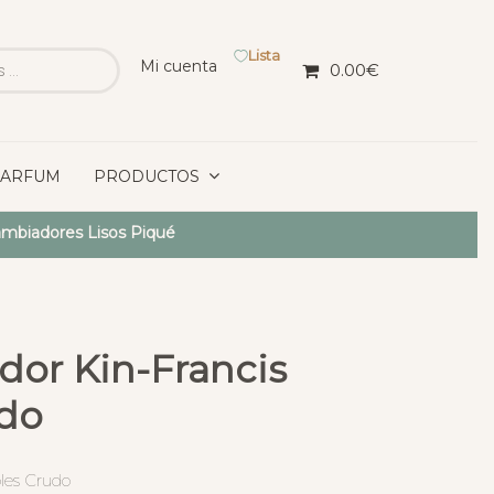
Lista
Mi cuenta
0.00
€
PARFUM
PRODUCTOS
mbiadores Lisos Piqué
dor Kin-Francis
do
les Crudo