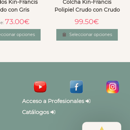
os Kin-Francis
Colcha Kin-Francis
do con Gris
Polipiel Crudo con Crudo
73.00
€
99.50
€
e:
eccionar opciones
Seleccionar opciones
Acceso a Profesionales
Catálogos