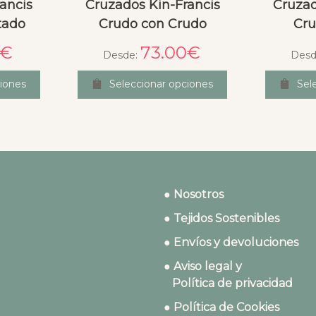
ancis
Cruzados Kin-Francis
Cruzad
tado
Crudo con Crudo
Cru
€
73.00
€
Desde:
Desd
iones
Seleccionar opciones
Sel
● Nosotros
● Tejidos Sostenibles
● Envíos y devoluciones
● Aviso legal y
Política de privacidad
● Política de Cookies