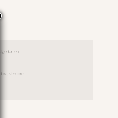
×
 algodón en
dora, siempre