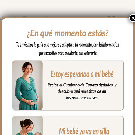
en los paseos y salidas con tu bebé. Cambiador en tejido piqué de
os posibles escapes del bebé.
es limpiar con paño húmedo y cuando necesites puedes lavar en lava
al.