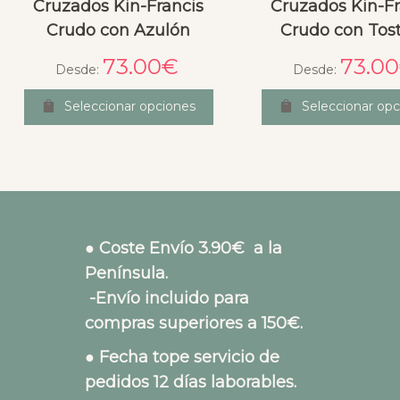
Cruzados Kin-Francis
Cruzados Kin-Fr
Crudo con Azulón
Crudo con Tos
73.00
€
73.00
Desde:
Desde:
Seleccionar opciones
Seleccionar opc
● Coste Envío 3.90€ a la
Península.
-Envío incluido para
compras superiores a 150€.
● Fecha tope servicio de
pedidos 12 días laborables.