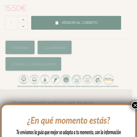
15.50
€
AÑADIR AL CARRITO
Medidas
Cualidades
Envíos y Devoluciones
El complemento perfecto para llevar en
el bolso en los paseos y salidas con tu
bebé. Cambiador en tejido piqué de
algodón en liso.
En el interior tejido blanco e impermeable