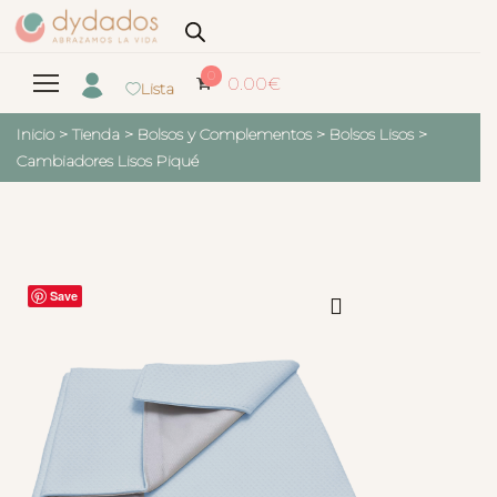
0
0.00
€
Lista
Inicio
>
Tienda
>
Bolsos y Complementos
>
Bolsos Lisos
>
Cambiadores Lisos Piqué
Save