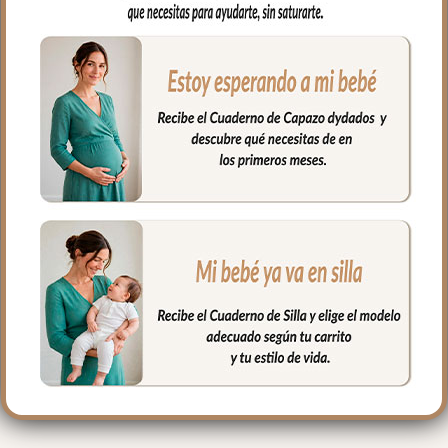
para los posibles escapes del bebé.
Muy fácil de limpiar por el lado interior,
puedes limpiar con paño húmedo y
cuando necesites puedes lavar en
lavadora, siempre agua fría, jabones no
abrasivos y secado al natural.
Medidas: 38 x 58 cms
PRODUCTOS
RELACIONADOS