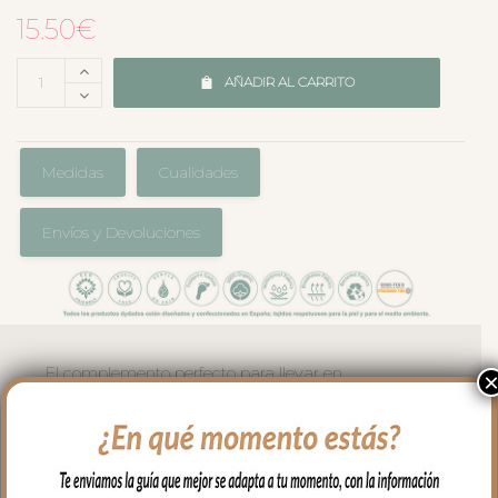
15.50
€
AÑADIR AL CARRITO
Medidas
Cualidades
Envíos y Devoluciones
El complemento perfecto para llevar en
el bolso en los paseos y salidas con tu
bebé. Cambiador en tejido piqué de
algodón en liso.
En el interior tejido blanco e impermeable