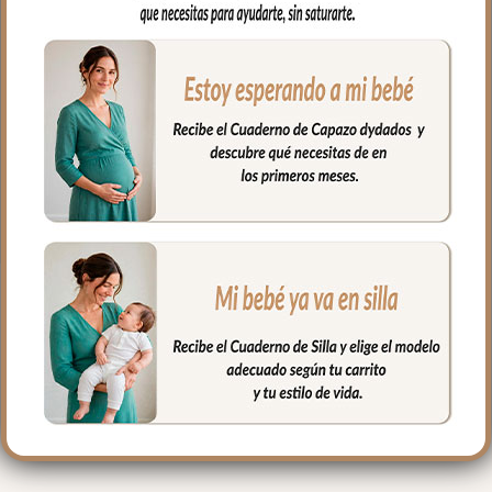
para los posibles escapes del bebé.
Muy fácil de limpiar por el lado interior,
puedes limpiar con paño húmedo y
cuando necesites puedes lavar en
lavadora, siempre agua fría, jabones no
abrasivos y secado al natural.
Medidas: 38 x 58 cms
PRODUCTOS
RELACIONADOS