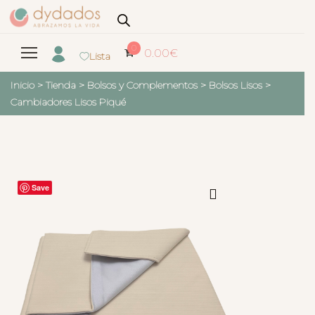
0
0.00
€
Lista
Inicio
>
Tienda
>
Bolsos y Complementos
>
Bolsos Lisos
>
Cambiadores Lisos Piqué
Save