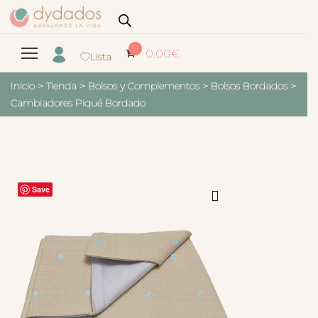
0
0.00
€
Lista
Inicio
>
Tienda
>
Bolsos y Complementos
>
Bolsos Bordados
>
Cambiadores Piqué Bordado
Save