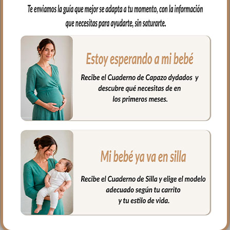
bebé. Cambiador en tejido piqué
bordado; un piqué de algodón.
En el interior tejido blanco e impermeable
para los posibles escapes del bebé.
Muy fácil de limpiar por el lado interior,
puedes limpiar con paño húmedo y
cuando necesites puedes lavar en
lavadora, siempre agua fría, jabones no
abrasivos y secado al natural.
Medidas: 38 x 58 cms
PRODUCTOS
RELACIONADOS