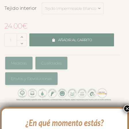
Tejido interior
24.00
€
AÑADIR AL CARRITO
Medidas
Cualidades
Envíos y Devoluciones
El complemento perfecto para llevar en
el bolso en los paseos y salidas con tu