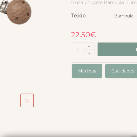
Pinza Chupete Bambula Plume
Tejido
22.50
€
Medidas
Cualidades