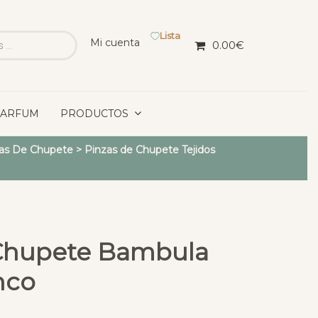
Lista
Mi cuenta
0.00
€
PARFUM
PRODUCTOS
as De Chupete
>
Pinzas de Chupete Tejidos
Chupete Bambula
nco