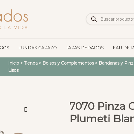
Búsqueda
de
productos
OGOS
FUNDAS CAPAZO
TAPAS DYDADOS
EAU DE 
Inicio
>
Tienda
>
Bolsos y Complementos
>
Bandanas y Pinz
Lisos
7070 Pinza 
Plumeti Bla