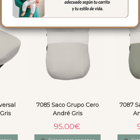
versal
7085 Saco Grupo Cero
7087 S
Gris
André Gris
An
95.00
€