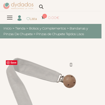
0
0.00
€
Lista
Inicio
>
Tienda
>
Bolsos y Complementos
>
Bandanas y
Pinzas De Chupete
>
Pinzas de Chupete Tejidos Lisos
Save