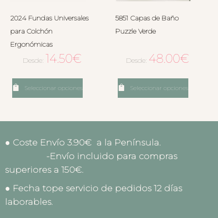
2024 Fundas Universales
5851 Capas de Baño
para Colchón
Puzzle Verde
Ergonómicas
14.50
€
48.00
€
Desde:
Desde:
Seleccionar opciones
Seleccionar opciones
● Coste Envío 3.90€ a la Península.
-Envío incluido para compras
superiores a 150€.
● Fecha tope servicio de pedidos 12 días
laborables.