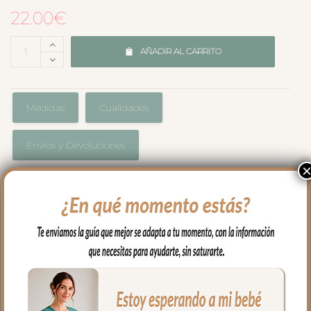
22.00
€
AÑADIR AL CARRITO
Medidas
Cualidades
Envíos y Devoluciones
Pinza de chupete en tejido de algodón a
juego con todo lo que necesitas para tu
capazo.
La pinza es de madera, fácil de abrir y
con presión para que quede bien sujeta.