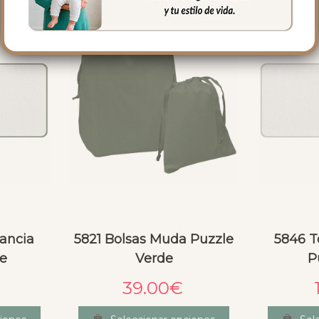
tancia
5821 Bolsas Muda Puzzle
5846 T
de
Verde
P
39.00
€