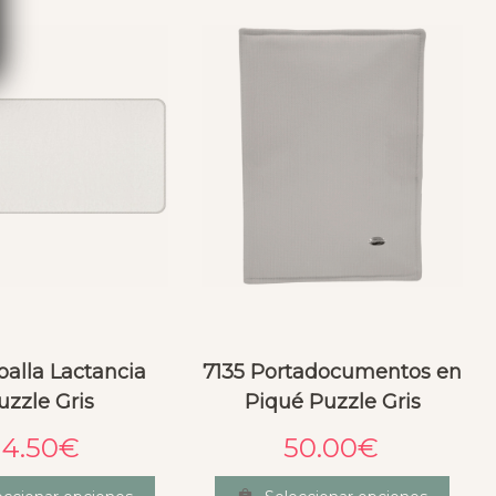
oalla Lactancia
7135 Portadocumentos en
uzzle Gris
Piqué Puzzle Gris
14.50
€
50.00
€