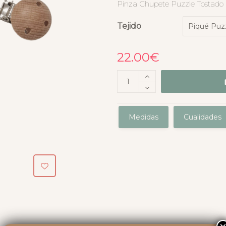
Pinza Chupete Puzzle Tostado
Tejido
22.00
€
Medidas
Cualidades