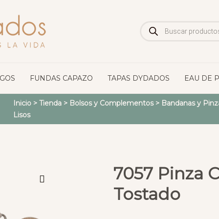
Búsqueda
de
productos
OGOS
FUNDAS CAPAZO
TAPAS DYDADOS
EAU DE 
Inicio
>
Tienda
>
Bolsos y Complementos
>
Bandanas y Pinz
Lisos
7057 Pinza 
Tostado