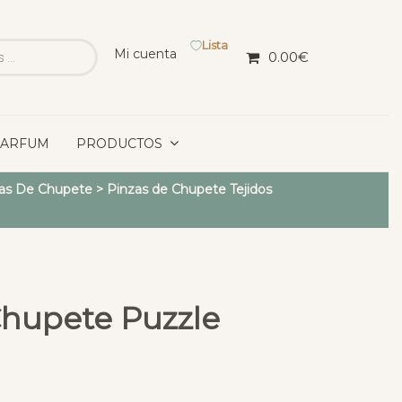
Lista
Mi cuenta
0.00
€
PARFUM
PRODUCTOS
as De Chupete
>
Pinzas de Chupete Tejidos
Chupete Puzzle