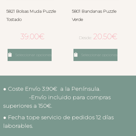
5821 Bolsas Muda Puzzle
5801 Bandanas Puzzle
Tostado
Verde
39.00
€
20.50
€
Desde:
Seleccionar opciones
Seleccionar opciones
● Coste Envío 3.90€ a la Península.
-Envío incluido para compras
superiores a 150€.
● Fecha tope servicio de pedidos 12 días
laborables.