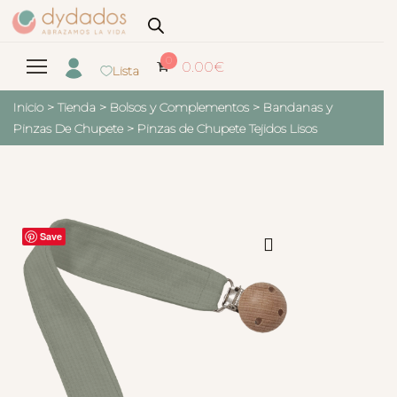
0
0.00
€
Lista
Inicio
>
Tienda
>
Bolsos y Complementos
>
Bandanas y
Pinzas De Chupete
>
Pinzas de Chupete Tejidos Lisos
Save