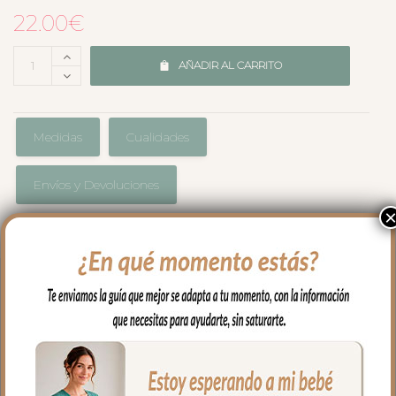
22.00
€
AÑADIR AL CARRITO
Medidas
Cualidades
Envíos y Devoluciones
Pinza de chupete en tejido de algodón a
juego con todo lo que necesitas para tu
capazo.
La pinza es de madera, fácil de abrir y
con presión para que quede bien sujeta.