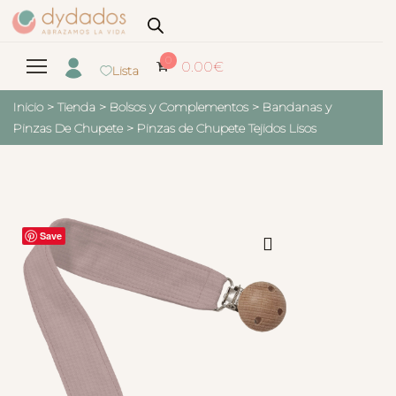
0
0.00
€
Lista
Inicio
>
Tienda
>
Bolsos y Complementos
>
Bandanas y
Pinzas De Chupete
>
Pinzas de Chupete Tejidos Lisos
Save