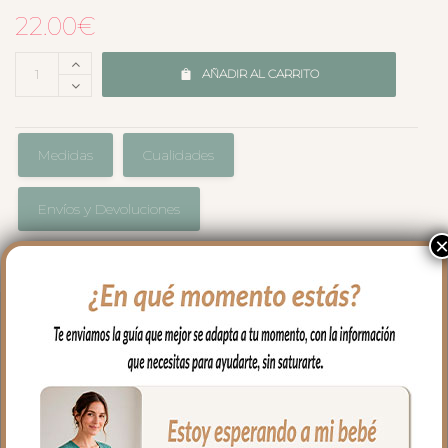
22.00
€
AÑADIR AL CARRITO
Medidas
Cualidades
Envíos y Devoluciones
Pinza de chupete en tejido de algodón a
juego con todo lo que necesitas para tu
capazo.
La pinza es de madera, fácil de abrir y
con presión para que quede bien sujeta.