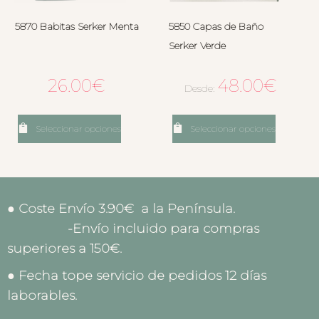
5870 Babitas Serker Menta
5850 Capas de Baño
Serker Verde
26.00
€
48.00
€
Desde:
Seleccionar opciones
Seleccionar opciones
● Coste Envío 3.90€ a la Península.
-Envío incluido para compras
superiores a 150€.
● Fecha tope servicio de pedidos 12 días
laborables.