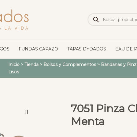
Búsqueda
de
productos
OGOS
FUNDAS CAPAZO
TAPAS DYDADOS
EAU DE 
Inicio
>
Tienda
>
Bolsos y Complementos
>
Bandanas y Pinz
Lisos
7051 Pinza C
Menta