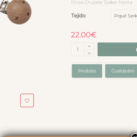
Pinza Chupete Serker Menta
Tejido
22.00
€
Medidas
Cualidades