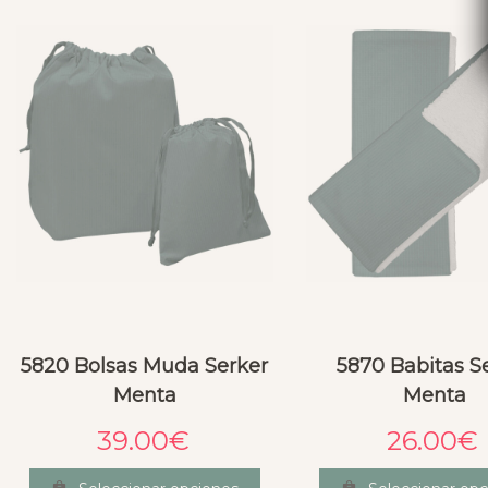
5820 Bolsas Muda Serker
5870 Babitas S
Menta
Menta
39.00
€
26.00
€