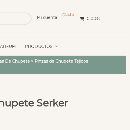
Lista
Mi cuenta
0.00
€
PARFUM
PRODUCTOS
as De Chupete
>
Pinzas de Chupete Tejidos
hupete Serker