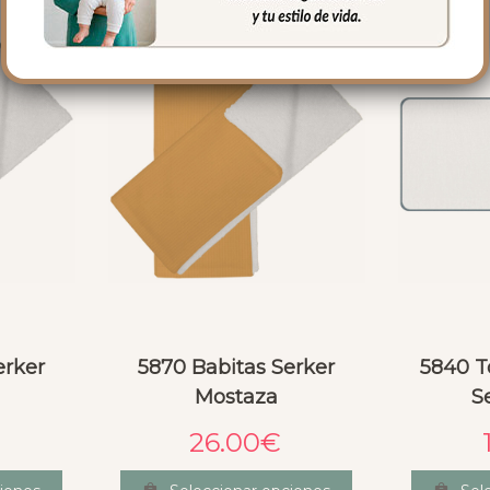
erker
5870 Babitas Serker
5840 T
Mostaza
S
26.00
€