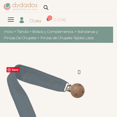
0
0.00
€
Lista
Inicio
>
Tienda
>
Bolsos y Complementos
>
Bandanas y
Pinzas De Chupete
>
Pinzas de Chupete Tejidos Lisos
Save