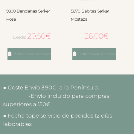
5800 Bandanas Serker
5870 Babitas Serker
Rosa
Mostaza
20.50
€
26.00
€
Desde:
Seleccionar opciones
Seleccionar opciones
● Coste Envío 3.90€ a la Península.
-Envío incluido para compras
superiores a 150€.
● Fecha tope servicio de pedidos 12 días
laborables.