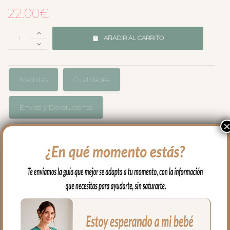
22.00
€
AÑADIR AL CARRITO
Medidas
Cualidades
Envíos y Devoluciones
Pinza de chupete en tejido de algodón a
juego con todo lo que necesitas para tu
capazo.
La pinza es de madera, fácil de abrir y
con presión para que quede bien sujeta.