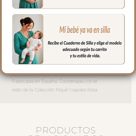
momentos de babeo. Una combinación
perfecta de cuidado y estilo.
Disponible en dos tallas:
Talla 0-9 meses — para los primeros
meses de dentición y babeo
Talla 10-18 meses — para bebés más
activos que ya gatean y exploran.
El babero bandana para bebé más dulce
para el aventurero más pequeño de casa.
Fabricada en España. Coordinada con el
resto de la Colección Piqué Napoles Rosa
PRODUCTOS