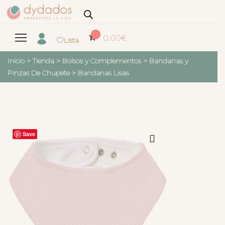
0
0.00
€
Lista
Inicio
>
Tienda
>
Bolsos y Complementos
>
Bandanas y
Pinzas De Chupete
>
Bandanas Lisas
Save