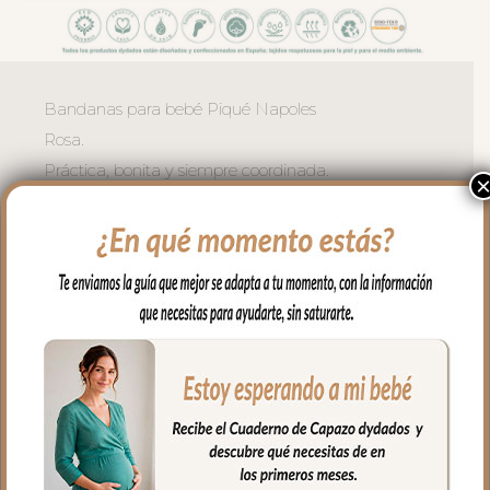
Bandanas para bebé Piqué Napoles
Rosa.
Práctica, bonita y siempre coordinada.
La Bandana en piqué Napoles Rosa es el
babero evolucionado: discreto como un
accesorio de moda y eficaz por su rizo
absorbente.
El exterior en piqué de algodón de tacto
muy agradable, con una textura suave y
un acabado natural que aporta confort y
calidez.
El interior en rizo de algodón absorbente
cuida la piel delicada del bebé en los