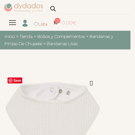
0
0.00
€
Lista
Inicio
>
Tienda
>
Bolsos y Complementos
>
Bandanas y
Pinzas De Chupete
>
Bandanas Lisas
Save