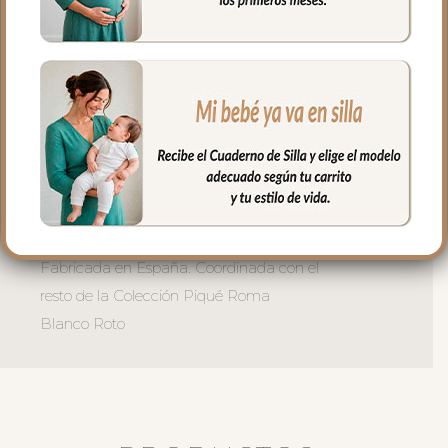
momentos de babeo. Una combinación
perfecta de cuidado y estilo.
Disponible en dos tallas:
Talla 0-9 meses — para los primeros
meses de dentición y babeo
Talla 10-18 meses — para bebés más
activos que ya gatean y exploran.
El babero bandana para bebé más dulce
para el aventurero más pequeño de casa.
Fabricada en España. Coordinada con el
resto de la Colección Piqué Roma
Blanco Roto