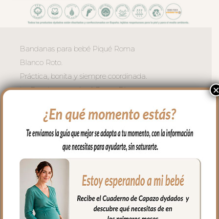
Bandanas para bebé Piqué Roma
Blanco Roto.
Práctica, bonita y siempre coordinada.
La Bandana en piqué Roma Blanco
Roto es el babero evolucionado: discreto
como un accesorio de moda y eficaz por
su rizo absorbente.
El exterior en piqué de algodón de tacto
muy agradable, con una textura suave y
un acabado natural que aporta confort y
calidez.
El interior en rizo de algodón absorbente
cuida la piel delicada del bebé en los