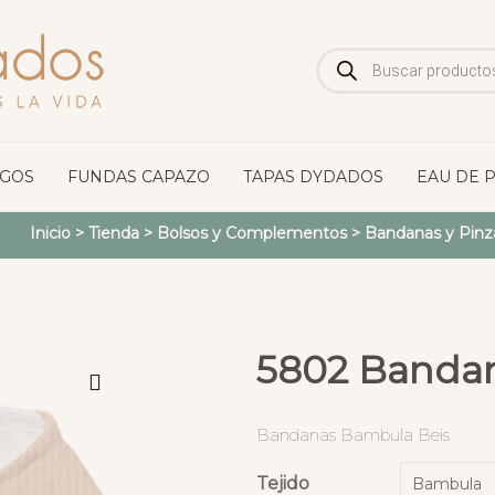
Búsqueda
de
productos
OGOS
FUNDAS CAPAZO
TAPAS DYDADOS
EAU DE 
Inicio
>
Tienda
>
Bolsos y Complementos
>
Bandanas y Pinz
5802 Banda
Bandanas Bambula Beis
Tejido