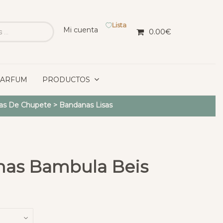
Lista
Mi cuenta
0.00
€
PARFUM
PRODUCTOS
as De Chupete
>
Bandanas Lisas
nas Bambula Beis