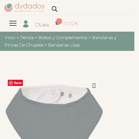
0
0.00
€
Lista
Inicio
>
Tienda
>
Bolsos y Complementos
>
Bandanas y
Pinzas De Chupete
>
Bandanas Lisas
Save