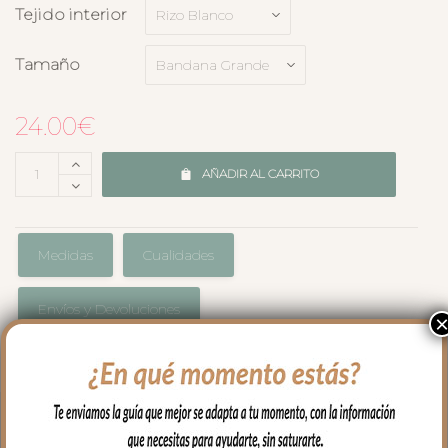
Tejido interior
Tamaño
24.00
€
AÑADIR AL CARRITO
Medidas
Cualidades
Envíos y Devoluciones
Babero bandana en tejido de algodón,