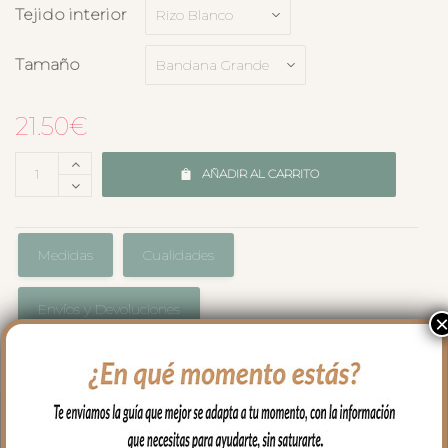
Tejido interior
Tamaño
21.50
€
AÑADIR AL CARRITO
Medidas
Cualidades
Envíos y Devoluciones
Babero bandana en tejido de algodón,