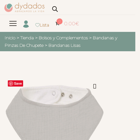
0
0.00
€
Lista
Inicio
>
Tienda
>
Bolsos y Complementos
>
Bandanas y
Pinzas De Chupete
>
Bandanas Lisas
Save