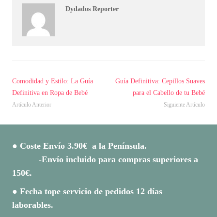
Dydados Reporter
Comodidad y Estilo: La Guía
Guía Definitiva: Cepillos Suaves
Definitiva en Ropa de Bebé
para el Cabello de tu Bebé
Artículo Anterior
Siguiente Artículo
● Coste Envío 3.90€ a la Península.
-Envío incluido para compras superiores a
150€.
● Fecha tope servicio de pedidos 12 días
laborables.