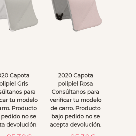
T
Isabel Marti
hace 2 meses
hace 2 meses
Encantada con la funda, 
Una maravilla como
bien hecha, encaja perfecta, 
siempre!Sacos muy
buena comunicación, ha 
cuidados, con much
venido mas rápido de lo 
y con la atención 
esperado, me ha incluido un 
inmejorable de Pila
020 Capota
2020 Capota
detalle que me encanta y 
olipiel Gris
polipiel Rosa
una muestra de perfume 
últanos para
Consúltanos para
que huele genial.
icar tu modelo
verificar tu modelo
arro. Producto
de carro. Producto
 pedido no se
bajo pedido no se
ta devolución.
acepta devolución.