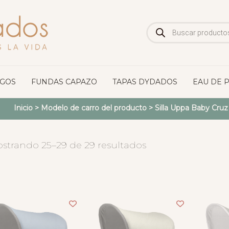
Búsqueda
de
productos
OGOS
FUNDAS CAPAZO
TAPAS DYDADOS
EAU DE 
Inicio
> Modelo de carro del producto >
Silla Uppa Baby Cru
strando 25–29 de 29 resultados