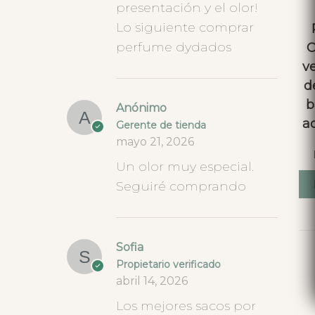
presentación y el olor!
Lo siguiente comprar
perfume dydados
C
ve
d
b
Anónimo
a
Gerente de tienda
mayo 21, 2026
Un olor muy especial.
Seguiré comprando
Sofia
Propietario verificado
abril 14, 2026
Los mejores sacos por