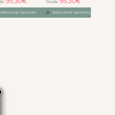
95.30
€
95.30
€
de:
Desde:
Seleccionar opciones
Seleccionar opciones
×