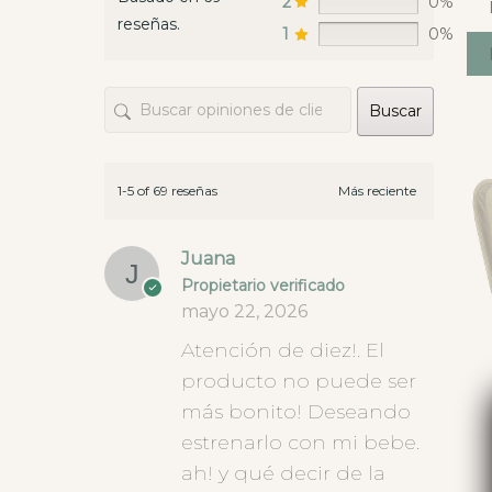
2
0%
un sáb
reseñas.
envian
1
0%
las te
opcion
Buscar
hay ti
este t
que da
diner
1-5 of 69 reseñas
Juana
Propietario verificado
mayo 22, 2026
Atención de diez!. El
producto no puede ser
más bonito! Deseando
estrenarlo con mi bebe.
ah! y qué decir de la