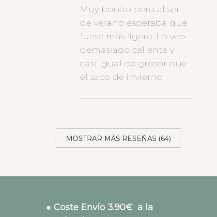
Muy bonito pero al ser
de verano esperaba que
fuese más ligero. Lo veo
demasiado caliente y
casi igual de grosor que
el saco de invierno
MOSTRAR MÁS RESEÑAS (64)
● Coste Envío 3.90€ a la