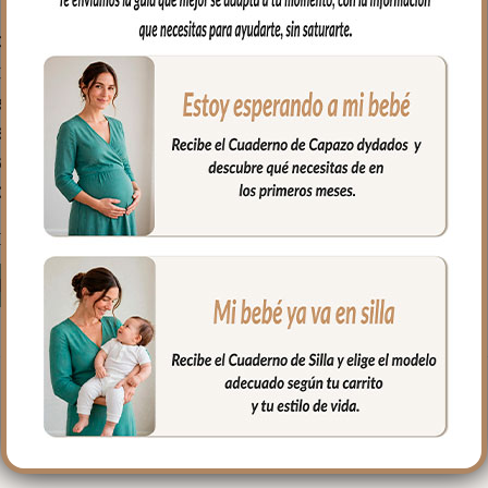
2020 Capota
Polipiel Tostada
onsúltanos para
rificar tu modelo
e carro. Producto
ajo pedido no se
cepta devolución.
95.30
€
Desde:
Seleccionar opciones
←
1
2