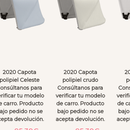
Anabella Serrato
Sandra Dubra
el mes pasado
hace 2 meses
idad de los productos 
Buenisima experiencia de 
ien, pero el servicio 
compra. El saco de capazo 
nta y post venta, otro 
es de muy alta calidad y en 
.. Venía el bolso con un 
relación a lo que vale es un 
en la cremallera y 
balance excenlente. Llego 
2020 Capota
2020 Capota
2
on a un mensajero a 
en plazo y aún encima 
polipiel Celeste
polipiel crudo
p
rlo en mi domicilio y 
incluía un minisaco para 
onsúltanos para
Consúltanos para
Cons
a misma semana lo 
cochecito de juguete que 
rificar tu modelo
verificar tu modelo
verif
 recibiendo de vuelta, 
me parecio un detalle 
e carro. Producto
de carro. Producto
de c
arado.Ni hablar de 
precioso ❤️ Repetiré sin 
una consulta por 
ajo pedido no se
bajo pedido no se
duda. Como punto de 
bajo
App esperando que el 
mejora, la web es un poco 
cepta devolución.
acepta devolución.
acep
respondan y lo hagan 
dificil de navegar.