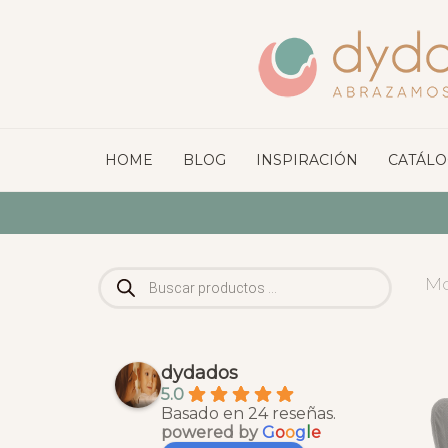
HOME
BLOG
INSPIRACIÓN
CATÁL
Búsqueda
Mo
de
productos
dydados
5.0
Basado en 24 reseñas.
powered by
G
o
o
g
l
e