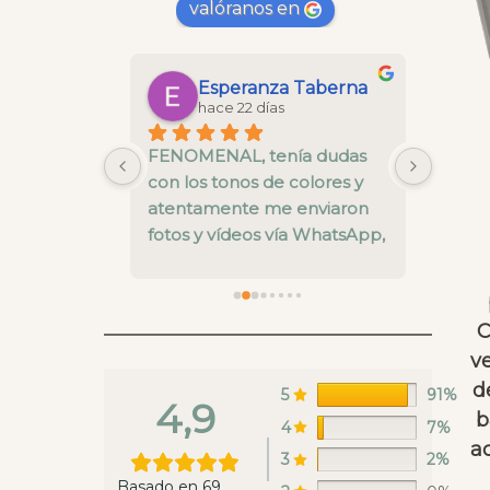
valóranos en
Maria Gonzalez Saborido
Esperanza Taberna
hace 22 días
 la cesta 
FENOMENAL, tenía dudas 
La cal
 y todo un 
con los tonos de colores y 
está b
nos ha 
atentamente me enviaron 
pre ve
alles del 
fotos y vídeos vía WhatsApp, 
nivel.
el envío super rápido y una 
fallo 
calidad muy buena
enviar
recoge
C
en es
ve
estaba
d
ya rep
5
91%
4,9
hacer 
b
4
7%
Whats
a
3
2%
lunes 
Basado en 69