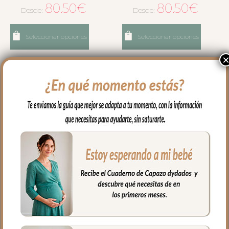
80.50
€
80.50
€
Desde:
Desde:
Seleccionar opciones
Seleccionar opciones
6456 Sacos Capazo Brisa
3754 Sacos Capazo Verano
Verde
Luan Tostado
80.50
€
79.50
€
Desde:
Desde: