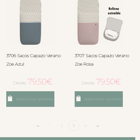
3706 Sacos Capazo Verano
3707 Sacos Capazo Verano
Zoe Azul
Zoe Rosa
79.50
€
79.50
€
Desde:
Desde:
Seleccionar opciones
Seleccionar opciones
←
1
2
3
4
→