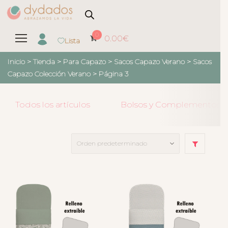
0
0.00
€
Lista
Inicio
>
Tienda
>
Para Capazo
>
Sacos Capazo Verano
>
Sacos
Capazo Colección Verano
> Página 3
Todos los artículos
Bolsos y Complementos