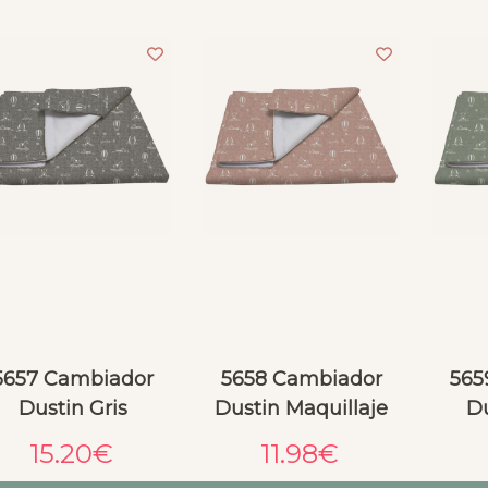
Anabella Serrato
Sandra Dubra
el mes pasado
hace 2 meses
idad de los productos 
Buenisima experiencia de 
ien, pero el servicio 
compra. El saco de capazo 
nta y post venta, otro 
es de muy alta calidad y en 
.. Venía el bolso con un 
relación a lo que vale es un 
en la cremallera y 
balance excenlente. Llego 
on a un mensajero a 
en plazo y aún encima 
rlo en mi domicilio y 
incluía un minisaco para 
a misma semana lo 
cochecito de juguete que 
 recibiendo de vuelta, 
me parecio un detalle 
5657 Cambiador
5658 Cambiador
565
arado.Ni hablar de 
precioso ❤️ Repetiré sin 
Dustin Gris
Dustin Maquillaje
Du
una consulta por 
duda. Como punto de 
App esperando que el 
mejora, la web es un poco 
15.20
€
11.98
€
respondan y lo hagan 
dificil de navegar.