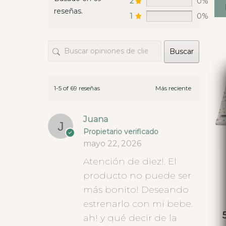
2
0%
un sáb
reseñas.
envian
1
0%
las te
opcion
Buscar
hay ti
este t
que da
diner
1-5 of 69 reseñas
Juana
Propietario verificado
mayo 22, 2026
Atención de diez!. El
producto no puede ser
más bonito! Deseando
estrenarlo con mi bebe.
ah! y qué decir de la