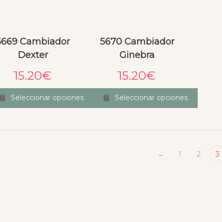
5669 Cambiador
5670 Cambiador
Dexter
Ginebra
15.20
€
15.20
€
Seleccionar opciones
Seleccionar opciones
←
1
2
3