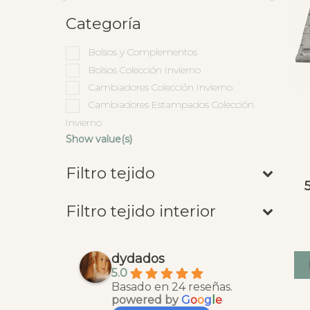
Categoría
Bolsos y Complementos
Bolsos Colección Invierno
Cambiadores Colección Invierno
Cambiadores Estampados Colección
Invierno
Show value(s)
Filtro tejido
Filtro tejido interior
dydados
5.0
Basado en 24 reseñas.
powered by
G
o
o
g
l
e