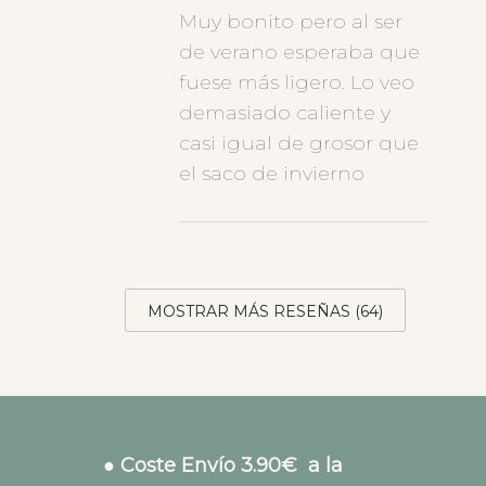
Muy bonito pero al ser
de verano esperaba que
fuese más ligero. Lo veo
demasiado caliente y
casi igual de grosor que
el saco de invierno
MOSTRAR MÁS RESEÑAS (64)
● Coste Envío 3.90€ a la