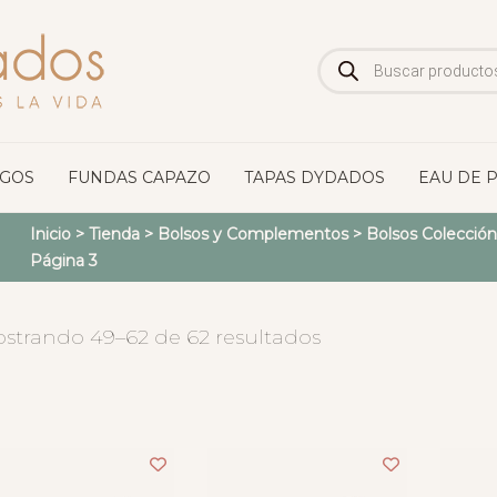
Búsqueda
de
productos
OGOS
FUNDAS CAPAZO
TAPAS DYDADOS
EAU DE 
Inicio
>
Tienda
>
Bolsos y Complementos
>
Bolsos Colección
Página 3
strando 49–62 de 62 resultados