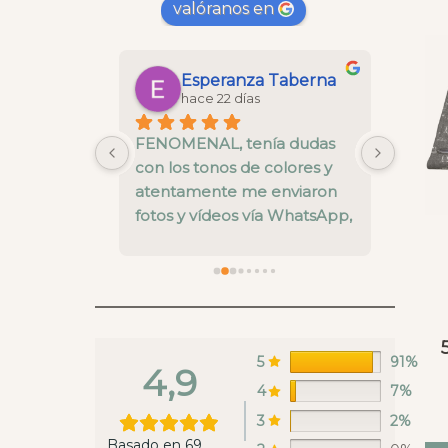
valóranos en
Maria Gonzalez Saborido
Esperanza Taberna
hace 22 días
 la cesta 
FENOMENAL, tenía dudas 
La cal
 y todo un 
con los tonos de colores y 
está b
nos ha 
atentamente me enviaron 
pre ve
alles del 
fotos y vídeos vía WhatsApp, 
nivel.
el envío super rápido y una 
fallo 
calidad muy buena
enviar
recoge
en es
estaba
ya rep
5
91%
4,9
hacer 
4
7%
Whats
3
2%
lunes 
Basado en 69