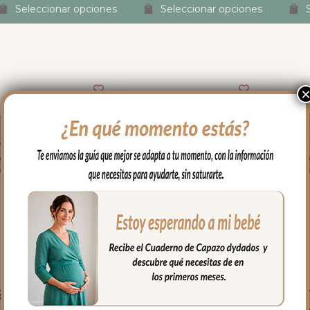
ado por la tarde, 
Seleccionar opciones
Seleccionar opciones
do fotos y vídeos de 
las, ofreciendo 
es, consejo...Lo dicho, 
endas y luego están 
ipo de empresas en las 
 gusto gastar el 
o
5665 Cambiador
5666 Cambiador
566