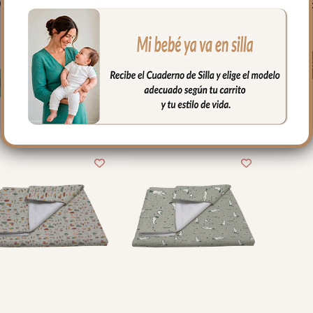
Orlando Rosa –
Siena Azul
Ayora
15.20
€
15.20
€
Seleccionar opciones
Seleccionar opciones