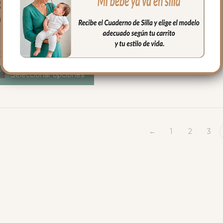
255 Interiores de
pazo Universales
Elefante
49.50
€
Desde:
Seleccionar opciones
←
1
2
3