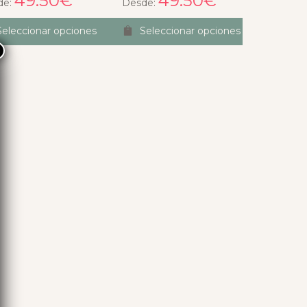
49.50
€
49.50
€
de:
Desde:
Seleccionar opciones
Seleccionar opciones
×