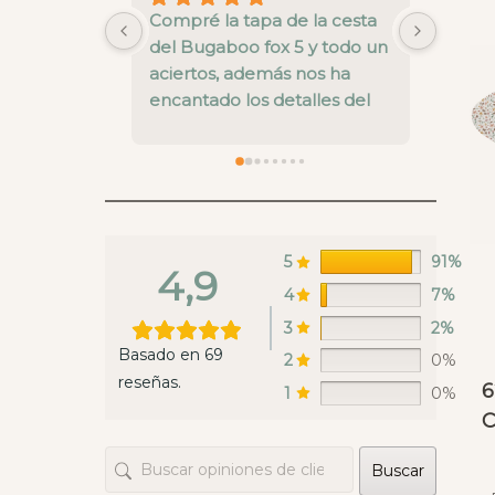
Compré la tapa de la cesta 
FENOM
del Bugaboo fox 5 y todo un 
con lo
aciertos, además nos ha 
atent
encantado los detalles del 
fotos 
interior
el env
calid
5
91%
4,9
4
7%
3
2%
Basado en 69
2
0%
reseñas.
6
1
0%
C
Buscar