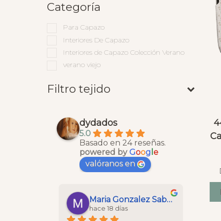
Categoría
Para Capazo
Interiores De Capazo
Interiores de Capazo Colección Verano
verano viejo
Filtro tejido
4
dydados
5.0
Ca
Basado en 24 reseñas.
powered by
G
o
o
g
l
e
valóranos en
Maria Gonzalez Saborido
hace 18 días