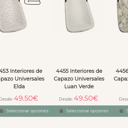
453 Interiores de
4455 Interiores de
4456
pazo Universales
Capazo Universales
Capaz
Elda
Luan Verde
49.50
€
49.50
€
Desde:
Desde:
Des
Seleccionar opciones
Seleccionar opciones
Esperanza Taberna
Anabella Serrato
hace 23 días
el mes pasado