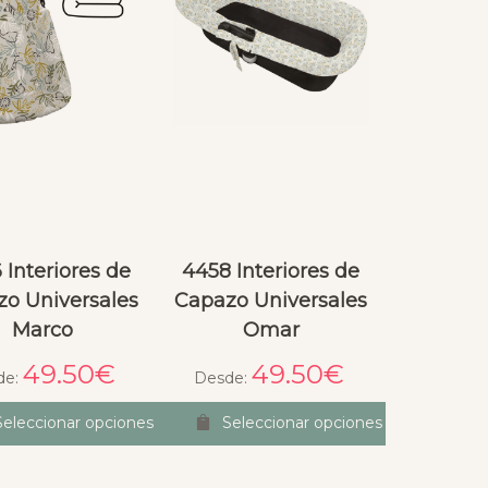
 Interiores de
4458 Interiores de
o Universales
Capazo Universales
Marco
Omar
49.50
€
49.50
€
de:
Desde:
Seleccionar opciones
Seleccionar opciones
Sandra Dubra
T
hace 2 meses
hace 2 meses