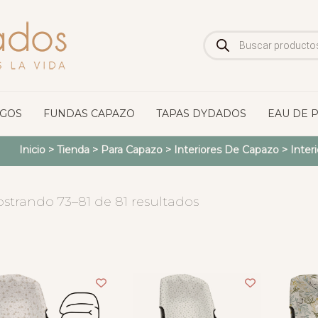
Búsqueda
de
productos
OGOS
FUNDAS CAPAZO
TAPAS DYDADOS
EAU DE 
Inicio
>
Tienda
>
Para Capazo
>
Interiores De Capazo
>
Inter
strando 73–81 de 81 resultados